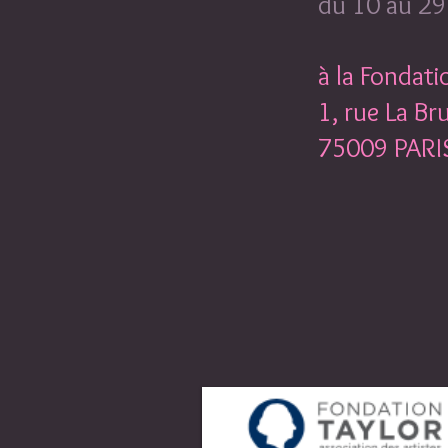
du 10 au 2
à la
Fondati
1, rue La Br
75009 PARI