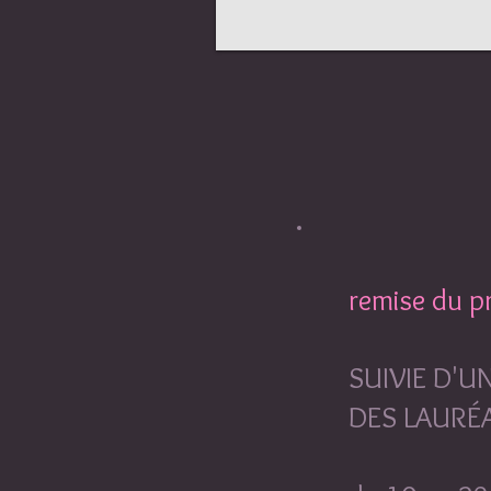
remise du pr
SUIVIE D'U
DES LAURÉA