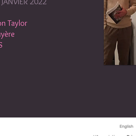
9 JANVIER 2022
on Taylor
uyère
S