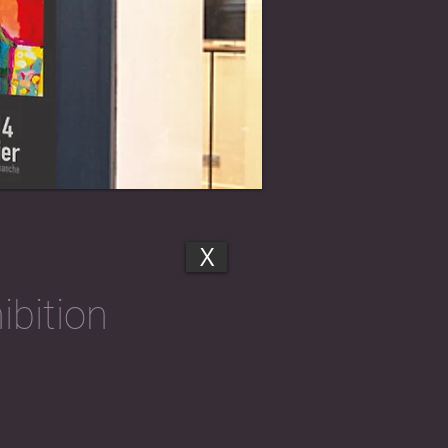
X
ibition